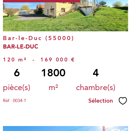
bien
Bar-le-Duc (55000)
BAR-LE-DUC
120 m²
-
169 000 €
6
1800
4
pièce(s)
m²
chambre(s)
Sélection
Réf : 0034-1
Sél