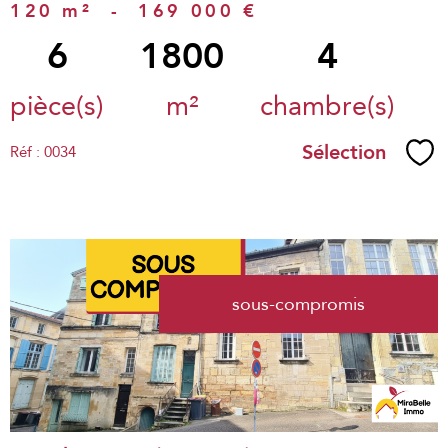
120 m²
-
169 000 €
6
1800
4
pièce(s)
m²
chambre(s)
Sélection
Réf : 0034
Sél
voir le
sous-compromis
bien