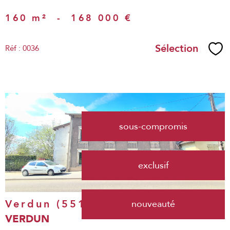
160 m²
-
168 000 €
Sélection
Réf : 0036
Sél
voir le
sous-compromis
bien
exclusif
Verdun (55100)
nouveauté
VERDUN