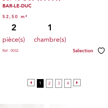
BAR-LE-DUC
52,50 m²
2
1
pièce(s)
chambre(s)
Sélection
Réf : 0032
Sél
1
2
3
4