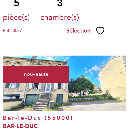
5
3
pièce(s)
chambre(s)
Sélection
Réf : 0037
Sélectionne
voir le
nouveauté
bien
Bar-le-Duc (55000)
BAR-LE-DUC