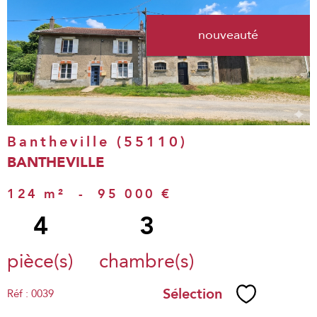
voir le
nouveauté
bien
Bantheville (55110)
BANTHEVILLE
124 m²
-
95 000 €
4
3
pièce(s)
chambre(s)
Sélection
Réf : 0039
Sélectionne