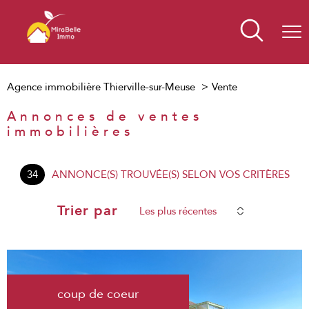
Agence immobilière Thierville-sur-Meuse
Vente
Annonces de ventes
immobilières
34
ANNONCE(S) TROUVÉE(S) SELON VOS CRITÈRES
Trier par
Les plus récentes
voir le
coup de coeur