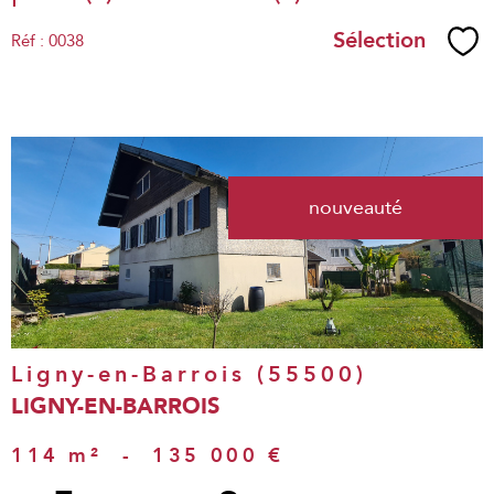
Sélection
Réf : 0038
Sél
voir le
nouveauté
bien
Ligny-en-Barrois (55500)
LIGNY-EN-BARROIS
114 m²
-
135 000 €