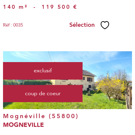
140 m²
-
119 500 €
Sélection
Réf : 0035
Sélectionne
voir le
exclusif
bien
coup de coeur
Mognéville (55800)
MOGNEVILLE