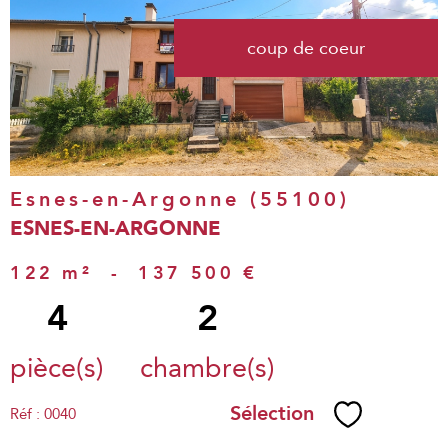
voir le
coup de coeur
bien
Esnes-en-Argonne (55100)
ESNES-EN-ARGONNE
122 m²
-
137 500 €
4
2
pièce(s)
chambre(s)
Sélection
Réf : 0040
Sélectionne