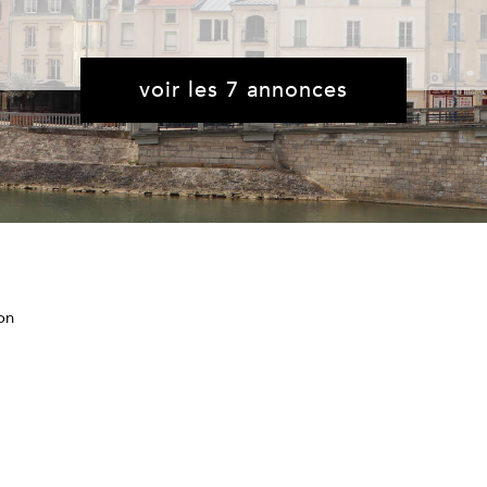
voir les
7
annonces
on