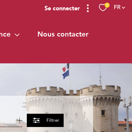
Langue
0
FR
Se connecter
ence
nous contacter
ence
ires
aires
Filtrer