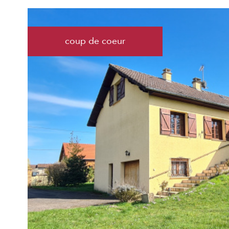
coup de coeur
voir le
bien