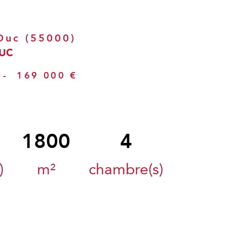
-Duc (55000)
DUC
-
169 000 €
1800
4
)
m²
chambre(s)