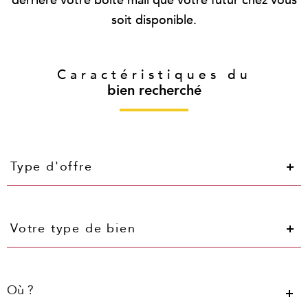
derrière votre boite mail que votre futur chez vous
soit disponible.
Caractéristiques du
bien recherché
Type
Type d'offre
d'offre
Type
Votre type de bien
de
bien
Localisation