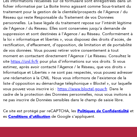
Les informations recueillies sur ce formulaire sont enregistrées dans un
fichier informatisé par La Boite Immo agissant comme Sous-traitant du
traitement pour la gestion de la clientèle/prospects de l'Agence / du
Réseau qui reste Responsable du Traitement de vos Données
personnelles. La base légale du traitement repose sur l'intérêt légitime
de l'Agence / du Réseau. Elles sont conservées jusqu'à demande de
suppression et sont destinées à l'Agence / au Réseau. Conformément à
la loi « informatique et libertés », vous disposez des droits d’accès, de
rectification, d’effacement, d’opposition, de limitation et de portabilité
de vos données. Vous pouvez retirer votre consentement à tout
moment en contactant directement l’Agence / Le Réseau. Consultez le
site
https://cnil.fr/fr
pour plus d’informations sur vos droits. Si vous
estimez, après avoir contacté l'Agence / le Réseau, que vos droits «
Informatique et Libertés » ne sont pas respectés, vous pouvez adresser
une réclamation à la CNIL. Nous vous informons de l’existence de la
liste d'opposition au démarchage téléphonique « Bloctel », sur laquelle
vous pouvez vous inscrire ici :
https://www.bloctel.gouv.fr
. Dans le
cadre de la protection des Données personnelles, nous vous invitons à
ne pas inscrire de Données sensibles dans le champ de saisie libre.
Ce site est protégé par reCAPTCHA, les
Politiques de Confidentialité
et
es
Conditions d'utilisation
de Google s'appliquent.